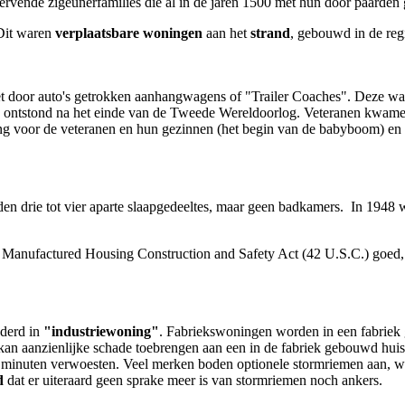
zwervende zigeunerfamilies die al in de jaren 1500 met hun door paarden
 Dit waren
verplaatsbare woningen
aan het
strand
, gebouwd in de reg
et door auto's getrokken aanhangwagens of "Trailer Coaches". Deze w
g ontstond na het einde van de Tweede Wereldoorlog. Veteranen kwamen
ng voor de veteranen en hun gezinnen (het begin van de babyboom) en
den drie tot vier aparte slaapgedeeltes, maar geen badkamers. In 194
 Manufactured Housing Construction and Safety Act (42 U.S.C.) goed, 
nderd in
"industriewoning"
. Fabriekswoningen worden in een fabrie
kan aanzienlijke schade toebrengen aan een in de fabriek gebouwd huis,
 minuten verwoesten. Veel merken boden optionele stormriemen aan, wa
d
dat er uiteraard geen sprake meer is van stormriemen noch ankers.