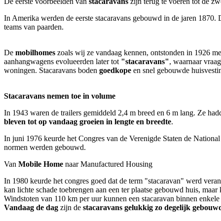
De eerste voorbeelden van
stacaravans
zijn terug te voeren tot de 
In Amerika werden de eerste stacaravans gebouwd in de jaren 1870.
teams van paarden.
De
mobilhomes
zoals wij ze vandaag kennen, ontstonden in 1926 m
aanhangwagens evolueerden later tot
"stacaravans"
, waarnaar vraa
woningen. Stacaravans boden
goedkope
en snel gebouwde huisvesti
Stacaravans nemen toe in volume
In 1943 waren de trailers gemiddeld 2,4 m breed en 6 m lang. Ze had
bleven tot op vandaag groeien in lengte en breedte
.
In juni 1976 keurde het Congres van de Verenigde Staten de National
normen werden gebouwd.
Van
Mobile Home
naar Manufactured Housing
In 1980 keurde het congres goed dat de term "stacaravan" werd vera
kan lichte schade toebrengen aan een ter plaatse gebouwd huis, maar 
Windstoten van 110 km per uur kunnen een stacaravan binnen enkele
Vandaag de dag
zijn de
stacaravans gelukkig zo degelijk gebouw