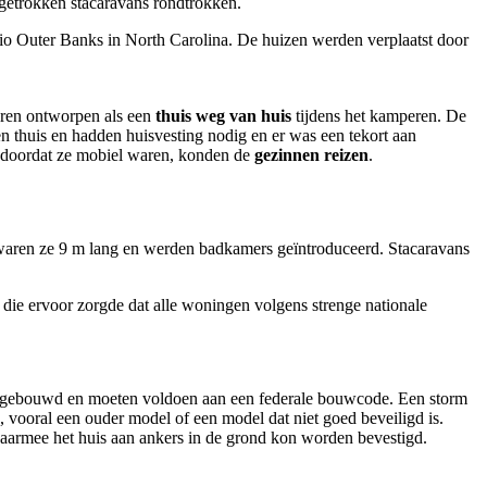
 getrokken stacaravans rondtrokken.
io Outer Banks in North Carolina. De huizen werden verplaatst door
aren ontworpen als een
thuis weg van huis
tijdens het kamperen. De
 thuis en hadden huisvesting nodig en er was een tekort aan
 doordat ze mobiel waren, konden de
gezinnen reizen
.
8 waren ze 9 m lang en werden badkamers geïntroduceerd. Stacaravans
die ervoor zorgde dat alle woningen volgens strenge nationale
k gebouwd en moeten voldoen aan een federale bouwcode. Een storm
 vooral een ouder model of een model dat niet goed beveiligd is.
armee het huis aan ankers in de grond kon worden bevestigd.